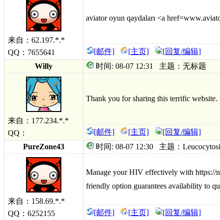
aviator oyun qaydaları <a href=www.aviat
来自：62.197.*.*
[邮件]
[主页]
[回复/编辑]
QQ：7655641
Willy
时间: 08-07 12:31 主题：无标题
Thank you for sharing this terrific website.
来自：177.234.*.*
[邮件]
[主页]
[回复/编辑]
QQ：
PureZone43
时间: 08-07 12:30 主题：Leucocytosis visi
Manage your HIV effectively with https://n
friendly option guarantees availability to qu
来自：158.69.*.*
[邮件]
[主页]
[回复/编辑]
QQ：6252155